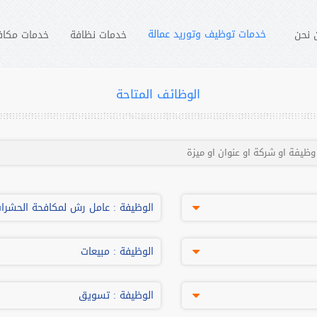
خدمات توظيف وتوريد عمالة
 نحن
خدمات نظافة
خدمات مكاف
الوظائف المتاحة
الوظيفة :
عامل رش لمكافحة الحشرا
اسم الشركة :
شركة سنسور للخدمات 
الوظيفة :
مبيعات
التليفون :
22053580
اسم الشركة :
شركة سنسور للخدمات 
الموبايل :
01020841717
الوظيفة :
تسويق
التليفون :
22053580
الايميل :
info@sensorservice-eg.com